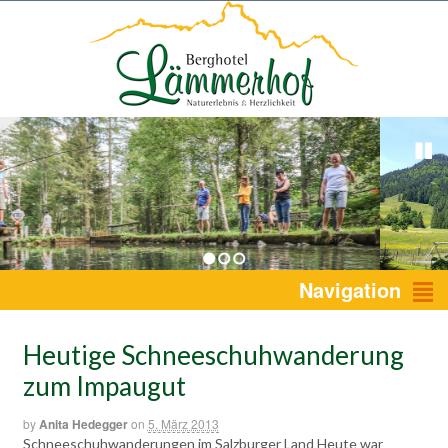
1
2
3
Navigation
Heutige Schneeschuhwanderung
zum Impaugut
by
Anita Hedegger
on
5. März 2013
Schneeschuhwanderungen im Salzburger Land Heute war