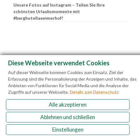
Unsere Fotos auf Instagram – Teilen Sie Ihre
schönsten Urlaubsmomente mit
#berghotellaemmerhof!
Diese Webseite verwendet Cookies
Auf dieser Webseite kommen Cookies zum Einsatz. Ziel der
Erfassung sind die Personalisierung der Anzeigen und Inhalte, das
Anbieten von Funktionen für Social Media und die Analyse der
Zugriffe auf unserer Webseite.
Details zum Datenschutz
Alle akzeptieren
Familie Hedegger Lämmerhofweg 2 A-5522 St.
Ablehnen und schließen
Martin a. Tgb.
Einstellungen
+43(0)6463 7141
info@laemmerhof.at
www.laemmerhof.at
Datenschutz
Impressum