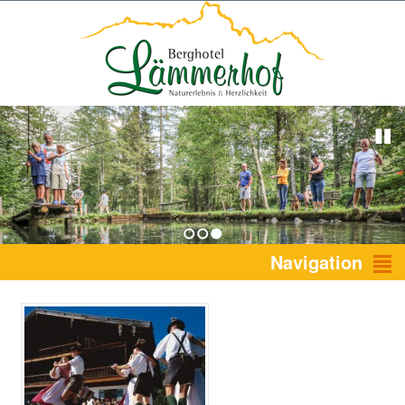
1
2
3
Navigation