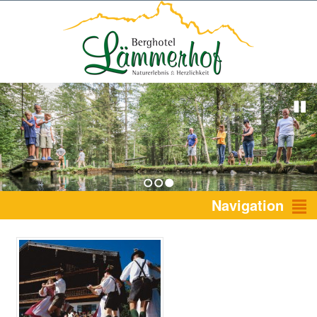
1
2
3
Navigation