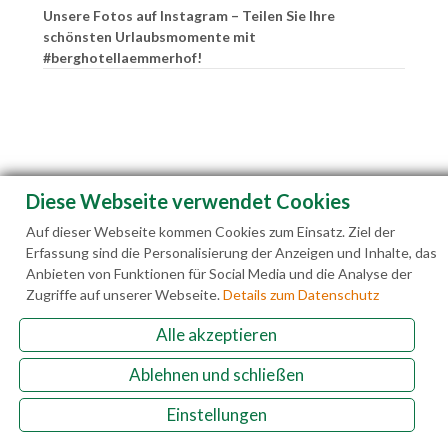
Unsere Fotos auf Instagram – Teilen Sie Ihre
schönsten Urlaubsmomente mit
#berghotellaemmerhof!
Diese Webseite verwendet Cookies
Auf dieser Webseite kommen Cookies zum Einsatz. Ziel der
Erfassung sind die Personalisierung der Anzeigen und Inhalte, das
Anbieten von Funktionen für Social Media und die Analyse der
Zugriffe auf unserer Webseite.
Details zum Datenschutz
Alle akzeptieren
Familie Hedegger Lämmerhofweg 2 A-5522 St.
Ablehnen und schließen
Martin a. Tgb.
Einstellungen
+43(0)6463 7141
info@laemmerhof.at
www.laemmerhof.at
Datenschutz
Impressum