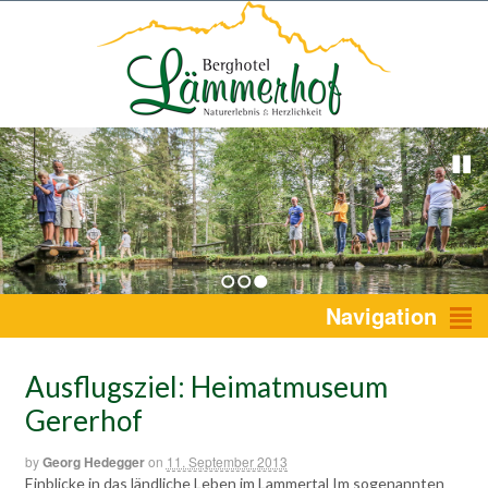
1
2
3
Navigation
Ausflugsziel: Heimatmuseum
Gererhof
by
Georg Hedegger
on
11. September 2013
Einblicke in das ländliche Leben im Lammertal Im sogenannten