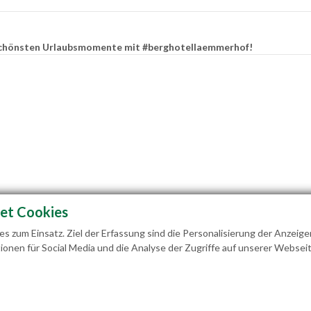
e schönsten Urlaubsmomente mit #berghotellaemmerhof!
et Cookies
 zum Einsatz. Ziel der Erfassung sind die Personalisierung der Anzeige
ionen für Social Media und die Analyse der Zugriffe auf unserer Webseit
ilie Hedegger Lämmerhofweg 2 A-5522 St. Martin a. 
info@laemmerhof.at
www.laemmerhof.at
Dat