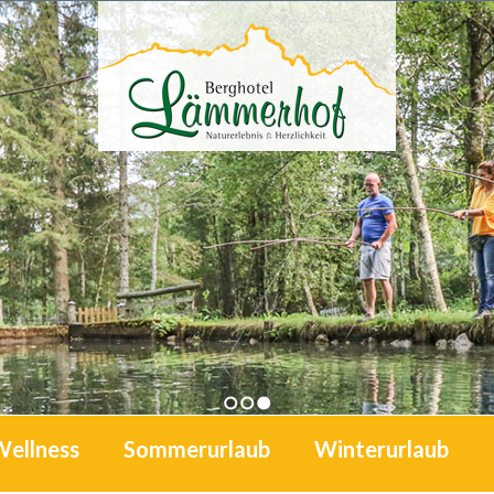
1
2
3
Wellness
Sommerurlaub
Winterurlaub