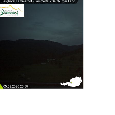
Berghotel Lämmerhof - Lammertal - Salzburger Land
05.08.2026 20:50