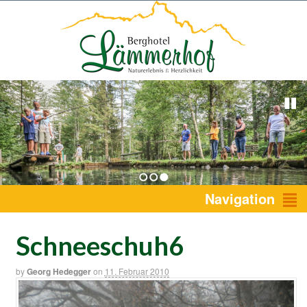
1
2
3
Navigation
Schneeschuh6
by
Georg Hedegger
on
11. Februar 2010