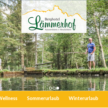
1
2
3
Wellness
Sommerurlaub
Winterurlaub