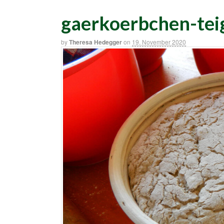
gaerkoerbchen-tei
by
Theresa Hedegger
on
19. November 2020