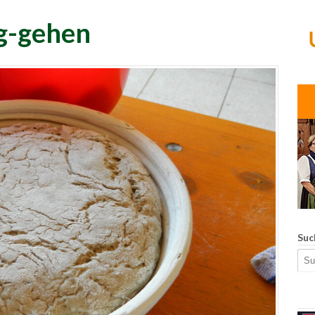
g-gehen
Suc