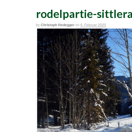
rodelpartie-sittler
by
Christoph Hedegger
on
6. Februar 2020