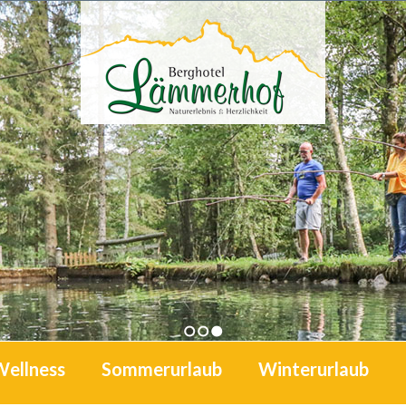
1
2
3
Wellness
Sommerurlaub
Winterurlaub