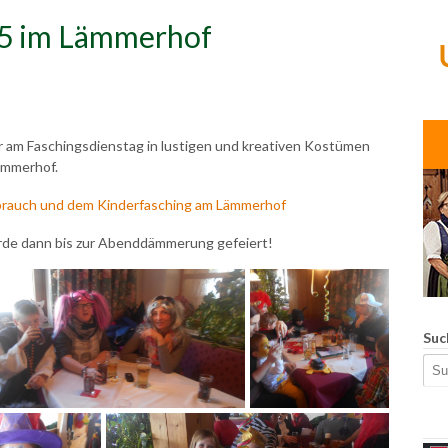
15 im Lämmerhof
l
inder am Faschingsdienstag in lustigen und kreativen Kostümen
ämmerhof.
brauch und dem Kinderfasching am Lämmerhof
urde dann bis zur Abenddämmerung gefeiert!
Suc