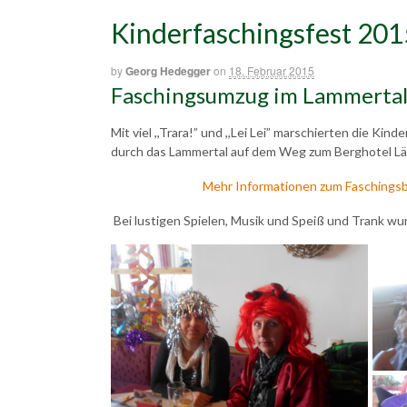
Kinderfaschingsfest 20
by
Georg Hedegger
on
18. Februar 2015
Faschingsumzug im Lammerta
Mit viel ,,Trara!” und ,,Lei Lei” marschierten die K
durch das Lammertal auf dem Weg zum Berghotel L
Mehr Informationen zum Faschings
Bei lustigen Spielen, Musik und Speiß und Trank w