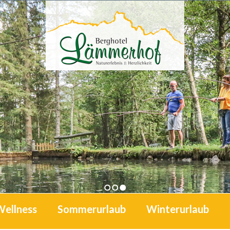
1
2
3
Wellness
Sommerurlaub
Winterurlaub