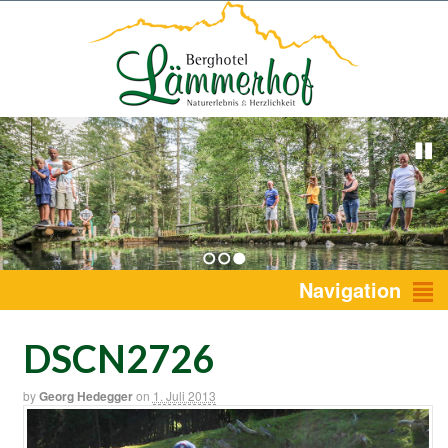
1
2
3
Navigation
DSCN2726
by
Georg Hedegger
on
1. Juli 2013