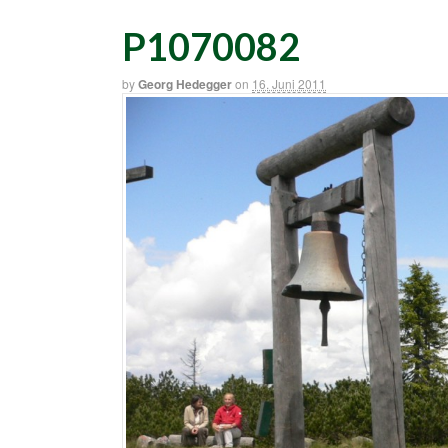
P1070082
by
Georg Hedegger
on
16. Juni 2011