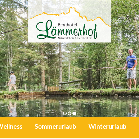
1
2
3
Wellness
Sommerurlaub
Winterurlaub