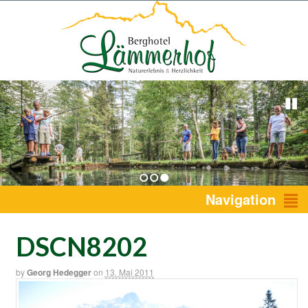
1
2
3
Navigation
DSCN8202
by
Georg Hedegger
on
13. Mai 2011