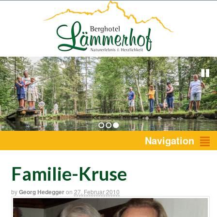
1
2
3
Navigation
Familie-Kruse
by
Georg Hedegger
on
27. Februar 2010