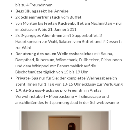
bis zu 4 Freundinnen
Begrüßungssekt
bei Anreise
2x
Schlemmerfrühstück
vom Buffet
von Montag bis Freitag
Kuchenbuffet
am Nachmittag – nur
im Zeitraum 9. bis 21. Jänner 2011
2x 3-gängiges
Abendmenü
mit Suppenbuffet, 3
Hauptspeisen zur Wahl, Salaten vom Buffet und 2 Desserts
zur Wahl
Benutzung des neuen Wellnessbereiches
mit Sauna,
Dampfbad, Ruheraum, Wärmebank, Fußbecken, Eisbrunnen
und dem Whirlpool mit Panoramablick auf die
Bischofsmütze täglich von 15 bis 19 Uhr
Private-Spa
nur für Sie: der komplette Wellnessbereich
steht Ihnen für 1 Tag von 13-15 Uhr exklusiv zur Verfügung
1 Anti-Stress-Package pro Freundin
in Anitas
Verwöhnstüberl – Moorpackung + Teilmassage und
anschließendes Entspannungsbad in der Schwebewanne