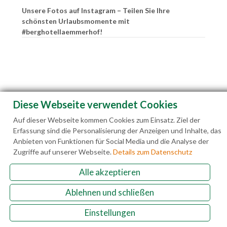
Unsere Fotos auf Instagram – Teilen Sie Ihre
schönsten Urlaubsmomente mit
#berghotellaemmerhof!
Diese Webseite verwendet Cookies
Auf dieser Webseite kommen Cookies zum Einsatz. Ziel der
Erfassung sind die Personalisierung der Anzeigen und Inhalte, das
Anbieten von Funktionen für Social Media und die Analyse der
Zugriffe auf unserer Webseite.
Details zum Datenschutz
Alle akzeptieren
Familie Hedegger Lämmerhofweg 2 A-5522 St.
Ablehnen und schließen
Martin a. Tgb.
Einstellungen
+43(0)6463 7141
info@laemmerhof.at
www.laemmerhof.at
Datenschutz
Impressum