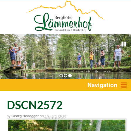
1
2
3
Navigation
DSCN2572
by
Georg Hedegger
on
15. Juni 2013