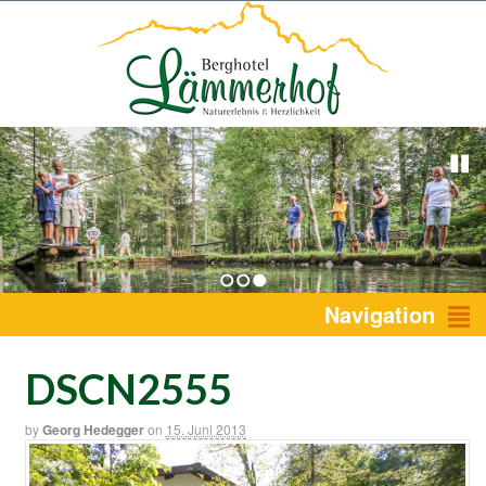
1
2
3
Navigation
DSCN2555
by
Georg Hedegger
on
15. Juni 2013