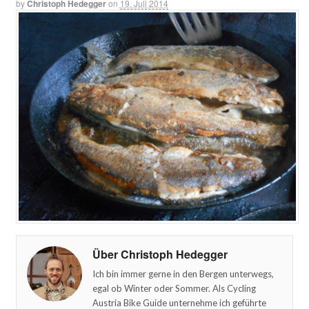
by
Christoph Hedegger
on
19. Juli 2014
Über Christoph Hedegger
Ich bin immer gerne in den Bergen unterwegs,
egal ob Winter oder Sommer. Als Cycling
Austria Bike Guide unternehme ich geführte