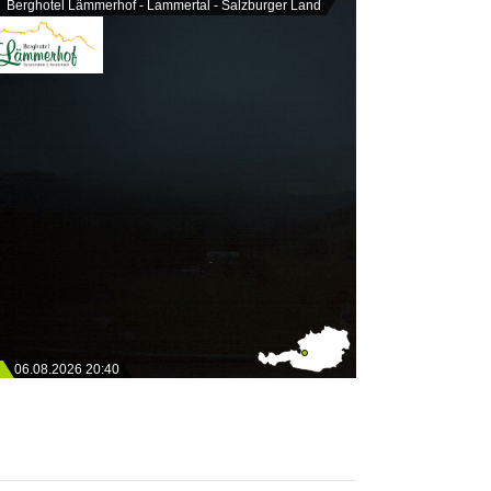
Berghotel Lämmerhof - Lammertal - Salzburger Land
06.08.2026 20:40