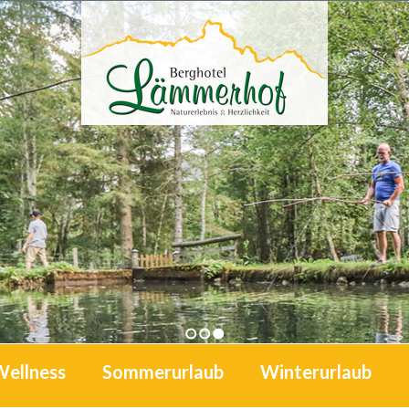
1
2
3
Wellness
Sommerurlaub
Winterurlaub