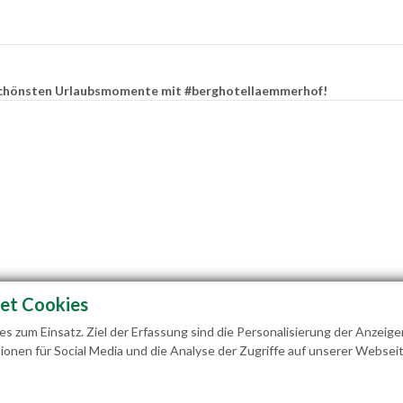
e schönsten Urlaubsmomente mit #berghotellaemmerhof!
et Cookies
 zum Einsatz. Ziel der Erfassung sind die Personalisierung der Anzeige
ionen für Social Media und die Analyse der Zugriffe auf unserer Webseit
ilie Hedegger Lämmerhofweg 2 A-5522 St. Martin a. 
info@laemmerhof.at
www.laemmerhof.at
Dat