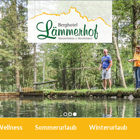
1
2
3
Wellness
Sommerurlaub
Winterurlaub