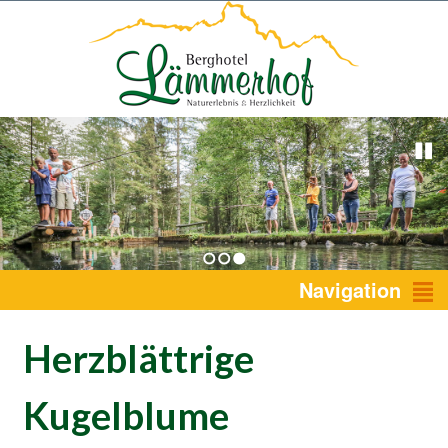
1
2
3
Navigation
Herzblättrige
Kugelblume