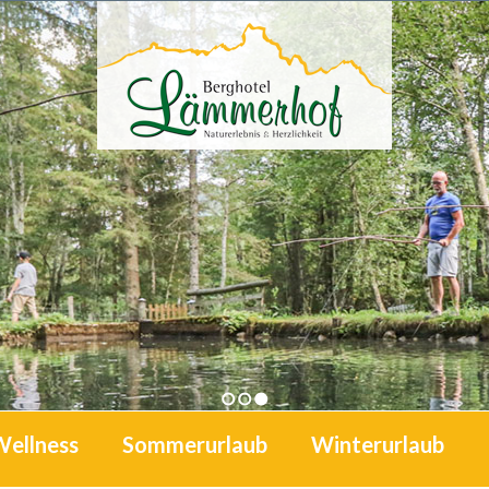
1
2
3
Wellness
Sommerurlaub
Winterurlaub