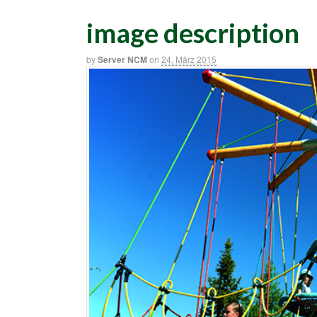
image description
by
Server NCM
on
24. März 2015