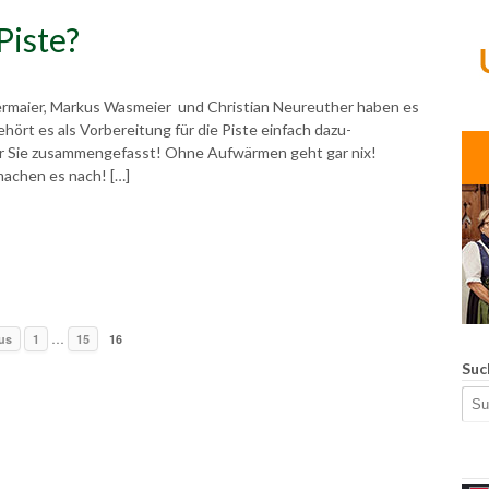
 Piste?
ttermaier, Markus Wasmeier und Christian Neureuther haben es
ört es als Vorbereitung für die Piste einfach dazu-
ür Sie zusammengefasst! Ohne Aufwärmen geht gar nix!
machen es nach! […]
…
us
1
15
16
Suc