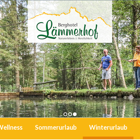
1
2
3
Wellness
Sommerurlaub
Winterurlaub