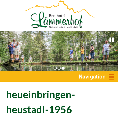
1
2
3
Navigation
heueinbringen-
heustadl-1956