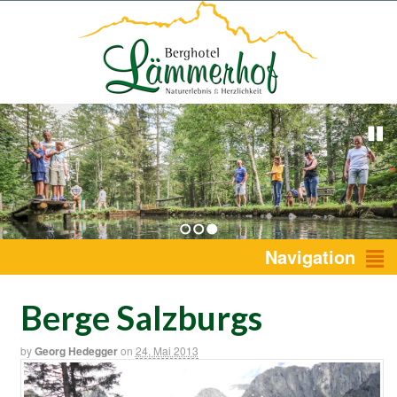
1
2
3
Navigation
Berge Salzburgs
by
Georg Hedegger
on
24. Mai 2013