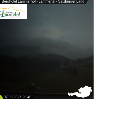
Berghotel Lämmerhof - Lammertal - Salzburger Land
07.08.2026 20:40