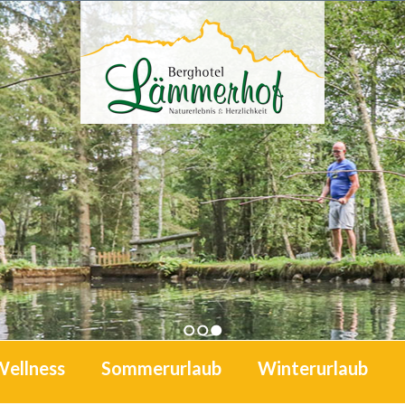
1
2
3
Wellness
Sommerurlaub
Winterurlaub