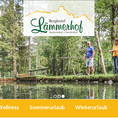
1
2
3
Wellness
Sommerurlaub
Winterurlaub