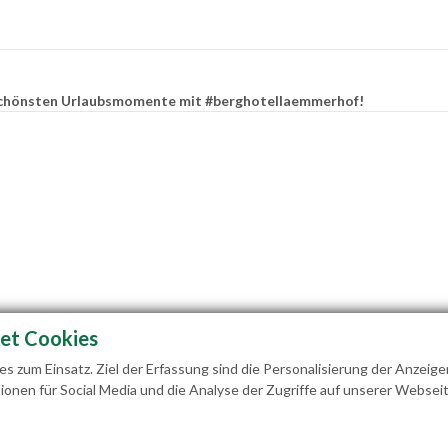
e schönsten Urlaubsmomente mit #berghotellaemmerhof!
et Cookies
 zum Einsatz. Ziel der Erfassung sind die Personalisierung der Anzeige
ionen für Social Media und die Analyse der Zugriffe auf unserer Webseit
ilie Hedegger Lämmerhofweg 2 A-5522 St. Martin a. 
info@laemmerhof.at
www.laemmerhof.at
Dat