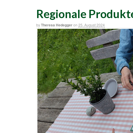
Regionale Produkt
by
Theresa Hedegger
on
25. August 2024