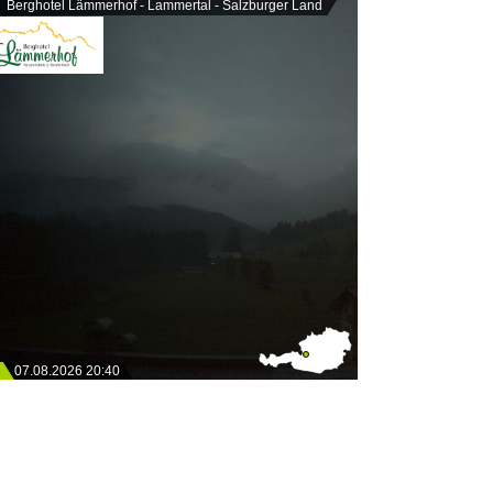
Berghotel Lämmerhof - Lammertal - Salzburger Land
07.08.2026 20:40