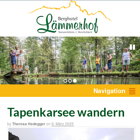
1
2
3
Navigation
Tapenkarsee wandern
by
Theresa Hedegger
on
9. März 2025