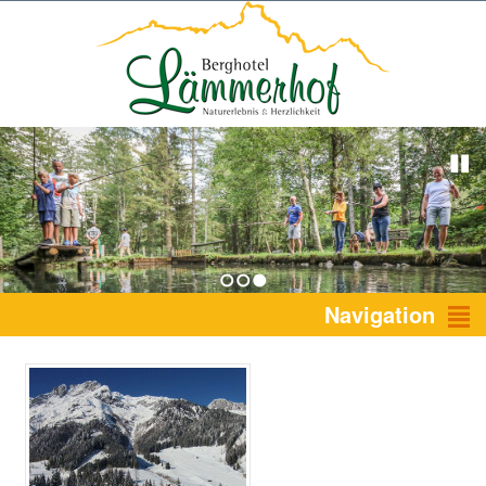
1
2
3
Navigation