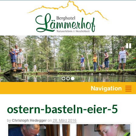
1
2
3
Navigation
ostern-basteln-eier-5
by
Christoph Hedegger
on
28. März 2016