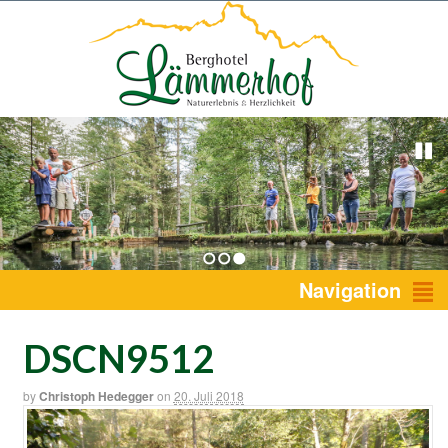
1
2
3
Navigation
DSCN9512
by
Christoph Hedegger
on
20. Juli 2018