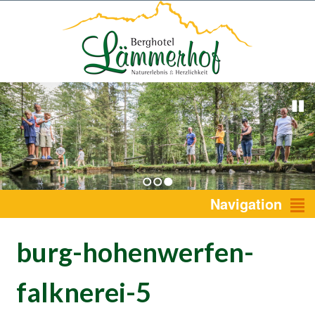
1
2
3
Navigation
burg-hohenwerfen-
falknerei-5