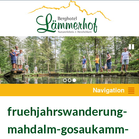
1
2
3
Navigation
fruehjahrswanderung-
mahdalm-gosaukamm-